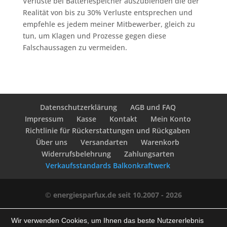
Verluste bei Batteriespeicher auszublenden die der
Realität von bis zu 30% Verluste entsprechen und
empfehle es jedem meiner Mitbewerber, gleich zu
tun, um Klagen und Prozesse gegen diese
Falschaussagen zu vermeiden.
Datenschutzerklärung
AGB und FAQ
Impressum
Kasse
Kontakt
Mein Konto
Richtlinie für Rückerstattungen und Rückgaben
Über uns
Versandarten
Warenkorb
Widerrufsbelehrung
Zahlungsarten
Verkaufsstandards Balkonkraftwerk
©
energiesparfux.de seit 10.2007 - 2026
Wir verwenden Cookies, um Ihnen das beste Nutzererlebnis