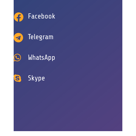

Facebook

Telegram

WhatsApp

Skype