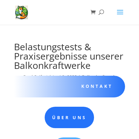
Belastungstests &
Praxisergebnisse unserer
Balkonkraftwerke
von
Gerd Seifert
|
Juni 2, 2023
|
Balkonkraftwerke
KONTAKT
ÜBER UNS