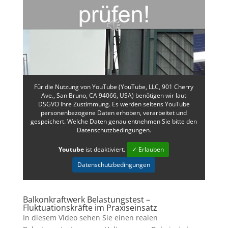
Für die Nutzung von YouTube (YouTube, LLC, 901 Cherry
Ave., San Bruno, CA 94066, USA) benötigen wir laut
DSGVO Ihre Zustimmung. Es werden seitens YouTube
personenbezogene Daten erhoben, verarbeitet und
gespeichert. Welche Daten genau entnehmen Sie bitte den
Datenschutzbedingungen.
Youtube
ist deaktiviert.
✓ Erlauben
Datenschutzbedingungen
Balkonkraftwerk Belastungstest –
Fluktuationskräfte im Praxiseinsatz
In diesem Video sehen Sie einen realen