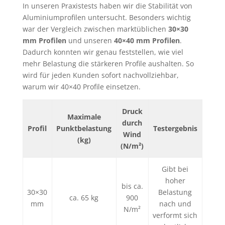
In unseren Praxistests haben wir die Stabilität von
Aluminiumprofilen untersucht. Besonders wichtig
war der Vergleich zwischen marktüblichen
30×30
mm Profilen
und unseren
40×40 mm Profilen
.
Dadurch konnten wir genau feststellen, wie viel
mehr Belastung die stärkeren Profile aushalten. So
wird für jeden Kunden sofort nachvollziehbar,
warum wir 40×40 Profile einsetzen.
Druck
Maximale
durch
Profil
Punktbelastung
Testergebnis
Wind
(kg)
(N/m²)
Gibt bei
hoher
bis ca.
30×30
Belastung
ca. 65 kg
900
mm
nach und
N/m²
verformt sich